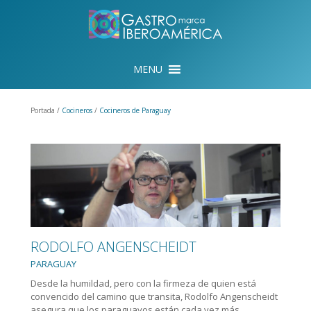
Portada /
Cocineros
/
Cocineros de Paraguay
RODOLFO ANGENSCHEIDT
PARAGUAY
Desde la humildad, pero con la firmeza de quien está
convencido del camino que transita, Rodolfo Angenscheidt
asegura que los paraguayos están cada vez más