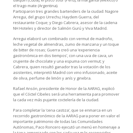
daiquirí (Cuba), el pisco sour (Perú), la margarita (México) o
el trago mate (Argentina).
Participaron tres grandes bartenders de la ciudad: Nagore
Arregui, del grupo Urrechu; Haydem Guerra, del
restaurante Coque; y Diego Cabrera, asesor de la cadena
NH Hoteles y director de Salmón Gurú y Viva Madrid.
Arregui elaboró un combinado con vermut de madroño,
leche vegetal de almendras, zumo de manzana y un toque
de bitter de rosas; Guerra creó una ‘experiencia
gastronómica en dos tiempos’, con una uva de cava, un
crujiente de chocolate y una espuma con vermut; y
Cabrera, quien resultó ganador tras la votación de los
asistentes, interpretó Madrid con vino infusionado, aceite
de oliva, perfume de limón y anís y ginebra.
Rafael Ansón, presidente de Honor de la AARAG, explicó
que el Cóctel Cibeles será una herramienta para promover
la cada vez más pujante coctelería de la ciudad.
Para completar la ‘cena castiza’, que se enmarca en un
recorrido gastronómico de la AARAG para poner en valor el
importante patrimonio de todas las Comunidades
Autónomas, Paco Roncero ejecutó un menú en homenaje a
la tapa armonizado con los cada vez más reconocidos