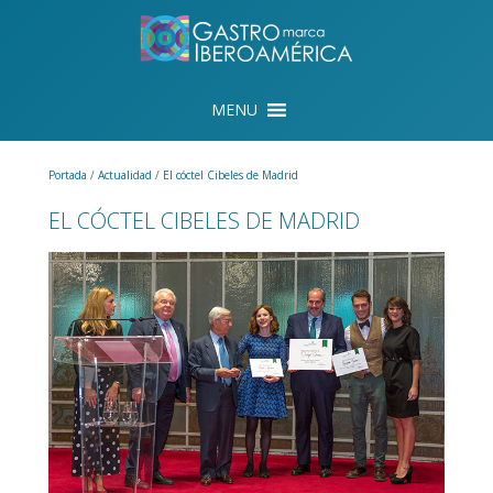
Portada
/
Actualidad
/
El cóctel Cibeles de Madrid
EL CÓCTEL CIBELES DE MADRID