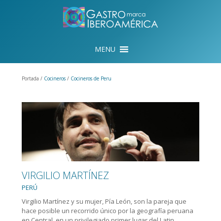
Portada /
Cocineros
/
Cocineros de Peru
VIRGILIO MARTÍNEZ
PERÚ
Virgilio Martínez y su mujer, Pía León, son la pareja que
hace posible un recorrido único por la geografía peruana
en Central, en un privilegiado primer lugar del Latin