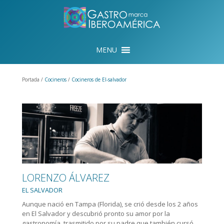
Portada /
Cocineros
/
Cocineros de El-salvador
LORENZO ÁLVAREZ
EL SALVADOR
Aunque nació en Tampa (Florida), se crió desde los 2 años
en El Salvador y descubrió pronto su amor por la
gastronomía, trasmitido por su padre que también cursó